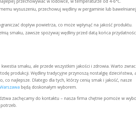
najlepiej przechowywać w lodówce, w temperaturze od 4-6°C.
nemu wysuszeniu, przechowuj wędliny w pergaminie lub bawełniane
graniczać dopływ powietrza, co może wpłynąć na jakość produktu.
pełnią smaku, zawsze spożywaj wędliny przed datą końca przydatnośc
o kwestia smaku, ale przede wszystkim jakości i zdrowia. Warto zwra
odę produkcji. Wędliny tradycyjne przynoszą nostalgię dzieciństwa, 
 co najlepsze. Dlatego dla tych, którzy cenią smak i jakość, nasze
e Warszawa
będą doskonałym wyborem.
radztwa zachęcamy do kontaktu – nasza firma chętnie pomoże w wyb
potrzeb.