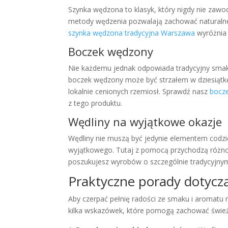
Szynka wędzona to klasyk, który nigdy nie zawod
metody wędzenia pozwalają zachować naturalne 
szynka wędzona tradycyjna Warszawa
wyróżnia 
Boczek wędzony
Nie każdemu jednak odpowiada tradycyjny smak 
boczek wędzony może być strzałem w dziesiątkę
lokalnie cenionych rzemiosł. Sprawdź nasz
bocz
z tego produktu.
Wędliny na wyjątkowe okazje
Wędliny nie muszą być jedynie elementem codzie
wyjątkowego. Tutaj z pomocą przychodzą różnoro
poszukujesz wyrobów o szczególnie tradycyjny
Praktyczne porady dotycz
Aby czerpać pełnię radości ze smaku i aromatu 
kilka wskazówek, które pomogą zachować świeżo