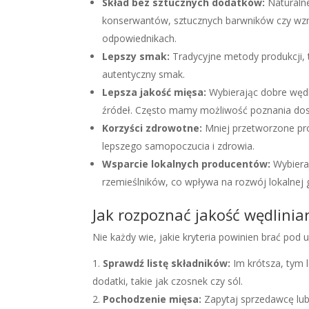
Skład bez sztucznych dodatków:
Naturalne
konserwantów, sztucznych barwników czy wz
odpowiednikach.
Lepszy smak:
Tradycyjne metody produkcji, t
autentyczny smak.
Lepsza jakość mięsa:
Wybierając dobre wędl
źródeł. Często mamy możliwość poznania do
Korzyści zdrowotne:
Mniej przetworzone pro
lepszego samopoczucia i zdrowia.
Wsparcie lokalnych producentów:
Wybieraj
rzemieślników, co wpływa na rozwój lokalnej 
Jak rozpoznać jakość wędlinia
Nie każdy wie, jakie kryteria powinien brać pod
Sprawdź listę składników:
Im krótsza, tym l
dodatki, takie jak czosnek czy sól.
Pochodzenie mięsa:
Zapytaj sprzedawcę lub