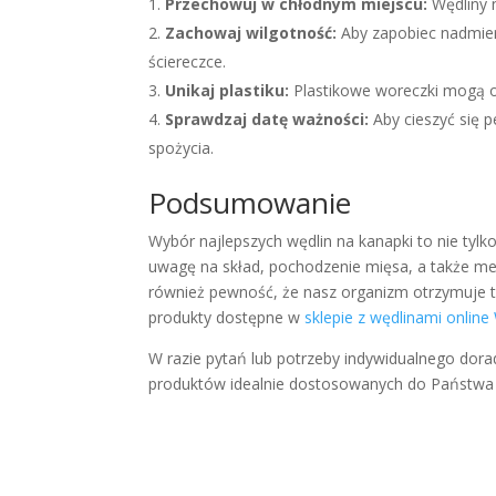
Przechowuj w chłodnym miejscu:
Wędliny 
Zachowaj wilgotność:
Aby zapobiec nadmier
ściereczce.
Unikaj plastiku:
Plastikowe woreczki mogą o
Sprawdzaj datę ważności:
Aby cieszyć się 
spożycia.
Podsumowanie
Wybór najlepszych wędlin na kanapki to nie tylk
uwagę na skład, pochodzenie mięsa, a także met
również pewność, że nasz organizm otrzymuje to,
produkty dostępne w
sklepie z wędlinami onlin
W razie pytań lub potrzeby indywidualnego do
produktów idealnie dostosowanych do Państwa 