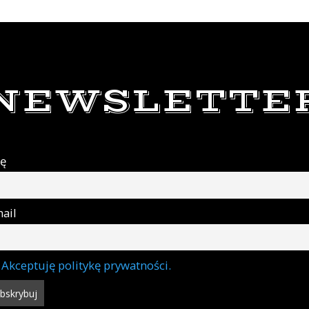
NEWSLETTE
ię
ail
Akceptuję politykę prywatności.