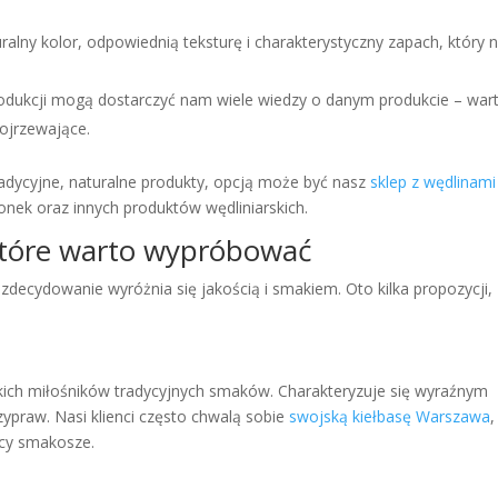
alny kolor, odpowiednią teksturę i charakterystyczny zapach, który n
odukcji mogą dostarczyć nam wiele wiedzy o danym produkcie – war
ojrzewające.
radycyjne, naturalne produkty, opcją może być nasz
sklep z wędlinami
onek oraz innych produktów wędliniarskich.
które warto wypróbować
zdecydowanie wyróżnia się jakością i smakiem. Oto kilka propozycji,
tkich miłośników tradycyjnych smaków. Charakteryzuje się wyraźnym
praw. Nasi klienci często chwalą sobie
swojską kiełbasę Warszawa
,
ący smakosze.