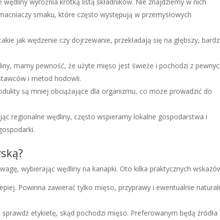
 wędliny wyróżnia krótką listą składników. Nie znajdziemy w nich
macniaczy smaku, które często występują w przemysłowych
akie jak wędzenie czy dojrzewanie, przekładają się na głębszy, bardz
iny, mamy pewność, że użyte mięso jest świeże i pochodzi z pewny
stawców i metod hodowli.
dukty są mniej obciążające dla organizmu, co może prowadzić do
ąc regionalne wędliny, często wspieramy lokalne gospodarstwa i
gospodarki.
rską?
 uwagę, wybierając wędliny na kanapki. Oto kilka praktycznych wskazó
epiej. Powinna zawierać tylko mięso, przyprawy i ewentualnie natura
 sprawdź etykietę, skąd pochodzi mięso. Preferowanym będą źródła