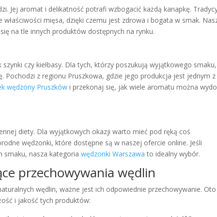
zi. Jej aromat i delikatność potrafi wzbogacić każdą kanapkę. Tradyc
właściwości mięsa, dzięki czemu jest zdrowa i bogata w smak. Nas
się na tle innych produktów dostępnych na rynku.
szynki czy kiełbasy. Dla tych, którzy poszukują wyjątkowego smaku,
. Pochodzi z regionu Pruszkowa, gdzie jego produkcja jest jednym z
ek wędzony Pruszków
i przekonaj się, jak wiele aromatu można wyd
nnej diety. Dla wyjątkowych okazji warto mieć pod ręką coś
dne wędzonki, które dostępne są w naszej ofercie online. Jeśli
m smaku, nasza kategoria
wędzonki Warszawa
to idealny wybór.
ące przechowywania wędlin
naturalnych wędlin, ważne jest ich odpowiednie przechowywanie. Oto
ść i jakość tych produktów: