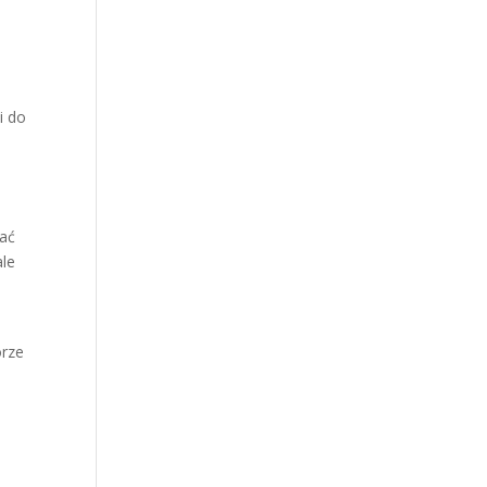
j
i do
cać
ale
orze