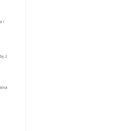
a i
dę z
ania