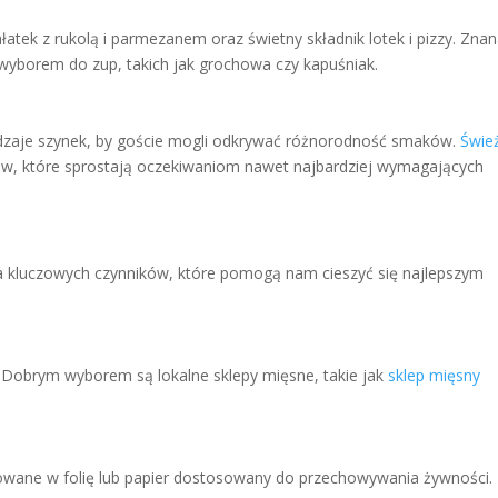
atek z rukolą i parmezanem oraz świetny składnik lotek i pizzy. Zna
wyborem do zup, takich jak grochowa czy kapuśniak.
odzaje szynek, by goście mogli odkrywać różnorodność smaków.
Świe
ów, które sprostają oczekiwaniom nawet najbardziej wymagających
ka kluczowych czynników, które pomogą nam cieszyć się najlepszym
. Dobrym wyborem są lokalne sklepy mięsne, takie jak
sklep mięsny
owane w folię lub papier dostosowany do przechowywania żywności.