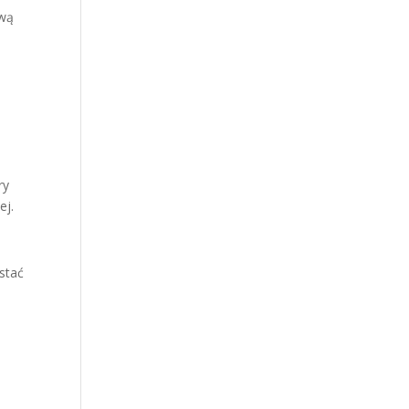
ową
ry
ej.
stać